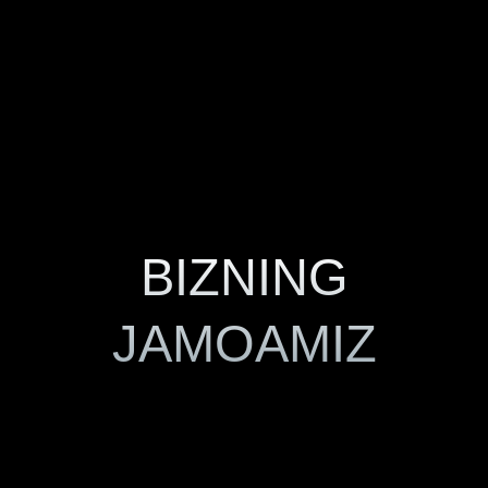
Aziz Abdusalomov
[ Black Forest loyihasi CEO ]
Treydingda 13 yildan ortiq tajriba
1000 dan ortiq o‘quvchi
Startap loyihalar investori