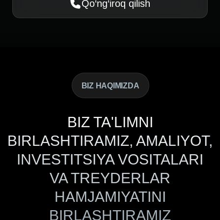
BIZ TA'LIMNI
BIRLASHTIRAMIZ, AMALIYOT,
INVESTITSIYA VOSITALARI
VA TREYDERLAR
HAMJAMIYATINI
BIRLASHTIRAMIZ
Barchasini yagona ekotizimga jamlab, unda har
kim qulay sur’atda, qo‘llab-quvvatlash va
resurslardan foydalanish imkoniyati bilan
rivojlanishi mumkin.
500+
300+
faol ishtirokchi
bitiruvchi