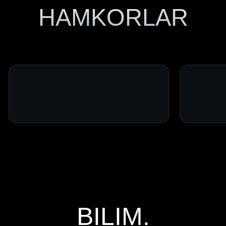
BLOG
xona
Telefon raqami:
+998 (90) 018-40-00
Email:
blackforest.community
one@gmail.com
Black Forest Public
Black Forest Academy
GTCFX Support Bot