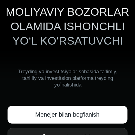
YO‘L KO‘RSATUVCHI
Treyding va investitsiyalar sohasida ta’limiy,
tahliliy va investitsion platforma treyding
yo`nalishida
Menejer bilan bog‘lanish
Qo‘ng‘iroq qilish
BIZ HAQIMIZDA