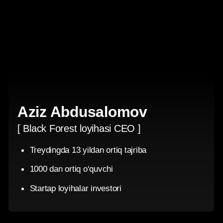
Valentin
Azizbek
Kovrigin
Azizov
Texnik direktor
Moliyaviy analitik
Andrey
Danilo
Kirichenko
Soloshenko
Kurs kuratori, treydingda 2
Katta treyder-analitik
yildan ortiq tajriba