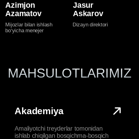
GTCFX
Global moliyaviy bozorlarda GTCFX
brokeri bilan savdo qilish
imkoniyatiga ega bo‘ling