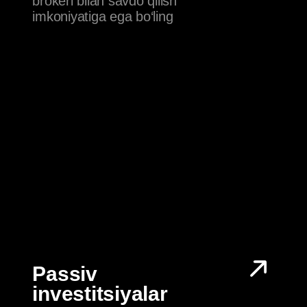
BILIM.
STRATEGIYA.
AMALIYOT.
KAPITAL.
Maqsadlaringiz va risk darajangizga mos
strategiyani tanlab, siz uchun shaxsiy investitsiya
rejasini ishlab chiqamiz.