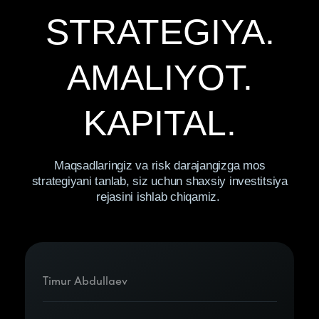
Maxfiylik siyosati
Foydalanuvchi kelishuvi
Ma’lumotlarni qayta ishlashga rozilik
© 2026 “Black Forest” MChJ. Barcha
huquqlar himoyalangan