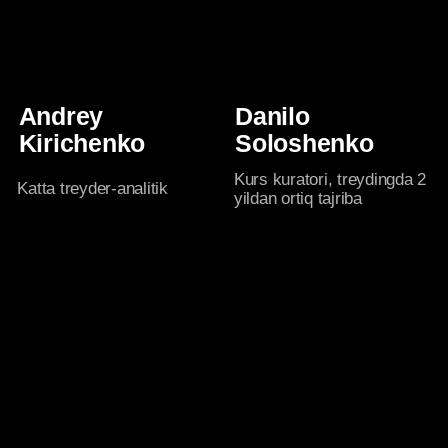
ishlab chiqilgan bosqichma-bosqich
o‘quv dasturi
Hamjamiyat
Kunlik sharhlar, grafik va savdolar
tahlili, Live-sessiyalar va
muhokamalarda ishtirok