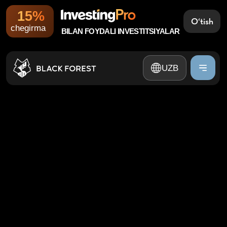
15%
O‘tish
UZB
chegirma
BILAN FOYDALI INVESTITSIYALAR
RUS
UZB
ENG
RUS
ENG
MOLIYAVIY BOZORLAR
OLAMIDA ISHONCHLI