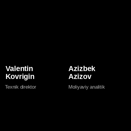
Azimjon
Jasur
Azamatov
Askarov
Mijozlar bilan ishlash
Dizayn direktori
bo‘yicha menejer
MAHSULOTLARIMIZ
Akademiya
Amaliyotchi treyderlar tomonidan