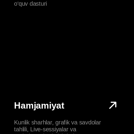
Passiv
investitsiyalar
Biz investitsiya uchun eng yaxshi
vositalarni taklif qilamiz