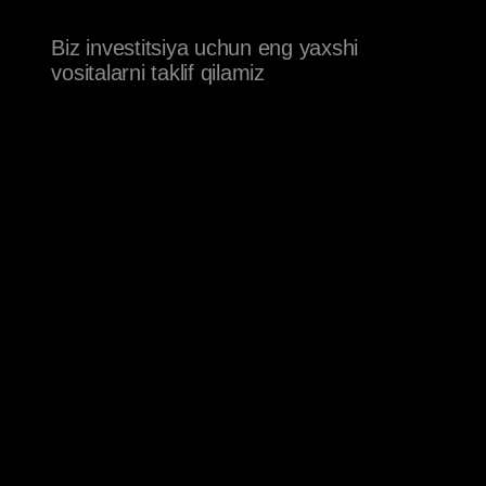
+7
Menejer bilan bog‘lanish
Tugmani bosish orqali siz
shaxsiy ma’lumotlarni
qayta ishlashga
rozilik bildirasiz.
Manzil:
AKADEMIYA
HAMJAMIYAT
Toshkent sh., Sharof Rashidov
GTCFX
ko‘chasi, 69-uy, Order Plaza
INVESTITSIYALAR
biznes markazi, 9-qavat, 908-